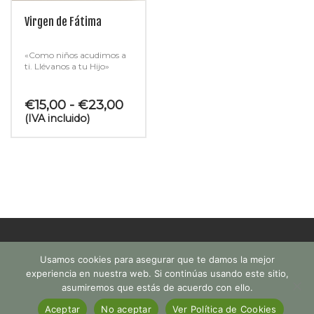
Virgen de Fátima
«Como niños acudimos a
ti. Llévanos a tu Hijo»
Rango
€
15,00
-
€
23,00
de
(IVA incluido)
precios:
desde
€15,00
hasta
€23,00
Usamos cookies para asegurar que te damos la mejor
experiencia en nuestra web. Si continúas usando este sitio,
asumiremos que estás de acuerdo con ello.
© 2015. All rights reserved. Buy
Kallyas Theme
.
Aceptar
No aceptar
Ver Política de Cookies